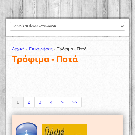
Αρχική
/
Επιχειρήσεις
/
Τρόφιμα - Ποτά
Τρόφιμα - Ποτά
1
2
3
4
>
>>
1