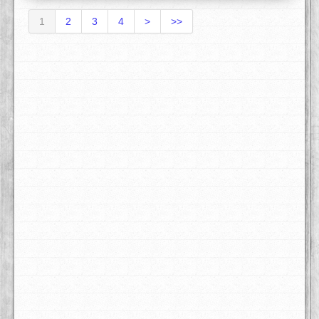
1
2
3
4
>
>>