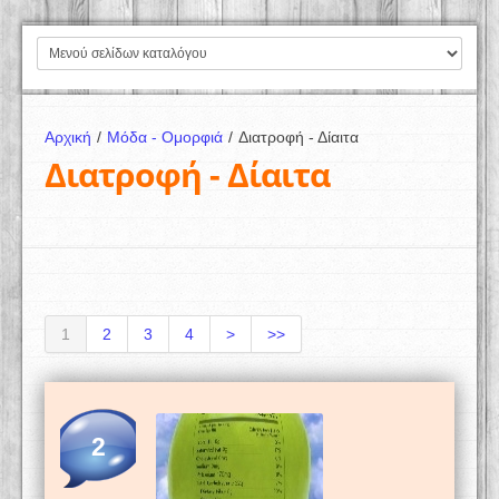
Αρχική
/
Μόδα - Ομορφιά
/
Διατροφή - Δίαιτα
Διατροφή - Δίαιτα
1
2
3
4
>
>>
2