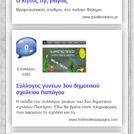
Ο κήπος της γιαγιάς
Βρεφονηπιακός σταθμός στο παλαιό Φάληρο.
www.paidikoskipos.gr
0
Επισκέψεις:
2385
Σύλλογος γονέων 3ου δημοτικού
σχολείου Παπάγου
Η σελίδα του συλλόγου γονέων του 3ου δημοτικού
σχολείου Παπάγου. Εδώ θα βρείτε τόσο πληροφορίες
που αφορούν το σχολείο και τη
www.3odimotikopapagou.com