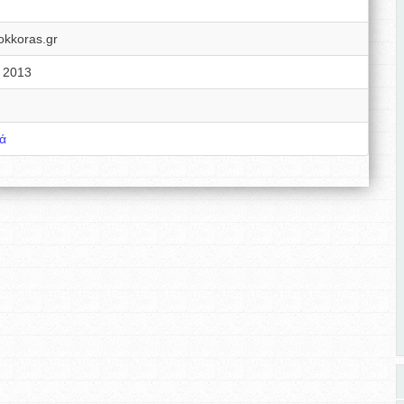
okkoras.gr
 2013
τά