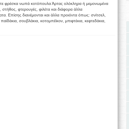
είτε φρέσκα νωπά κοτόπουλα Άρτας ολόκληρα ή μεμονωμένα
 στήθος, φτερουγές, φιλέτα και διάφορα άλλα
α. Επίσης διανέμονται και άλλα προιόντα όπως: σνίτσελ,
 παϊδάκια, σουβλάκια, κοτομπέϊκον, μπιφτέκια, κεφτεδάκια,