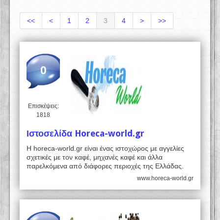
<<
<
1
2
3
4
>
>>
0
Επισκέψεις:
1818
Ιστοσελίδα Horeca-world.gr
Η horeca-world.gr είναι ένας ιστοχώρος με αγγελίες
σχετικές με τον καφέ, μηχανές καφέ και άλλα
παρελκόμενα από διάφορες περιοχές της Ελλάδας.
www.horeca-world.gr