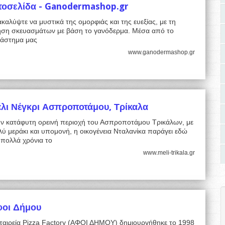
τοσελίδα - Ganodermashop.gr
καλύψτε να μυστικά της ομορφιάς και της ευεξίας, με τη
ήση σκευασμάτων με βάση το γανόδερμα. Μέσα από το
τάστημα μας
www.ganodermashop.gr
λι Νέγκρι Ασπροποτάμου, Τρίκαλα
ην κατάφυτη ορεινή περιοχή του Ασπροποτάμου Τρικάλων, με
ύ μεράκι και υπομονή, η οικογένεια Νταλανίκα παράγει εδώ
 πολλά χρόνια το
www.meli-trikala.gr
φοι Δήμου
εταιρεία Pizza Factory (ΑΦΟΙ ΔΗΜΟΥ) δημιουργήθηκε το 1998