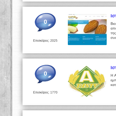
Ισ
0
Βι
απ
της
συ
Επισκέψεις: 2025
Ισ
0
Η A
εμ
κα
Επισκέψεις: 1770