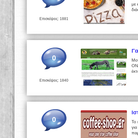
με
διά
Επισκέψεις: 1881
Γα
0
Μο
ΟΝ
έκ
Επισκέψεις: 1840
Ισ
0
Το 
γι
πα