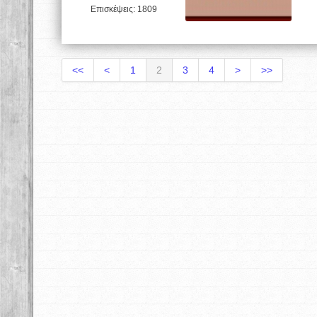
Επισκέψεις: 1809
<<
<
1
2
3
4
>
>>