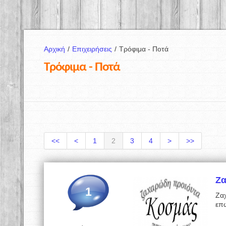
Αρχική
/
Επιχειρήσεις
/
Τρόφιμα - Ποτά
Τρόφιμα - Ποτά
<<
<
1
2
3
4
>
>>
Ζ
1
Ζα
επ