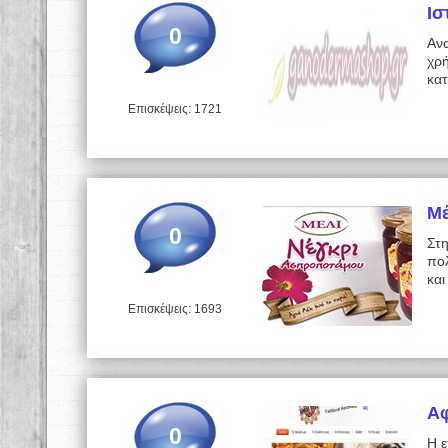
Ισ
0
Ανα
χρ
κα
Επισκέψεις: 1721
Μέ
0
Στ
πολ
και
Επισκέψεις: 1693
Α
0
Η 