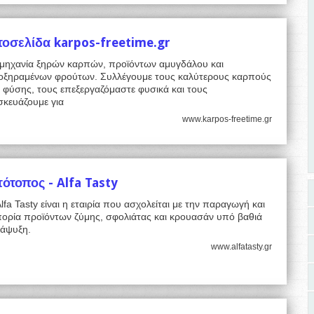
τοσελίδα karpos-freetime.gr
ομηχανία ξηρών καρπών, προϊόντων αμυγδάλου και
οξηραμένων φρούτων. Συλλέγουμε τους καλύτερους καρπούς
 φύσης, τους επεξεργαζόμαστε φυσικά και τους
σκευάζουμε για
www.karpos-freetime.gr
τότοπος - Alfa Tasty
lfa Tasty είναι η εταιρία που ασχολείται με την παραγωγή και
πορία προϊόντων ζύμης, σφολιάτας και κρουασάν υπό βαθιά
τάψυξη.
www.alfatasty.gr