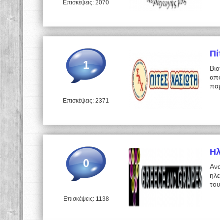
Επισκέψεις: 2070
Πί
1
Βιο
από
πα
Επισκέψεις: 2371
Ηλ
0
Αν
ηλ
του
Επισκέψεις: 1138