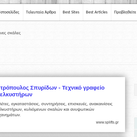
Ιστοσελίδες
Τελευταία Άρθρα
Best Sites
Best Articles
Προβληθείτε
νες σκάλες
τρόπουλος Σπυρίδων - Τεχνικό γραφείο
νελκυστήρων
έτες, εγκαταστάσεις, συντηρήσεις, επισκευές, ανακαινίσεις
ελκυστήρων, κυλιόμενων σκαλών και ανυψωτικών
χανημάτων.
www.splifts.gr