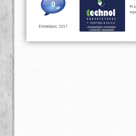
0
H ε
τη
Επισκέψεις: 2217