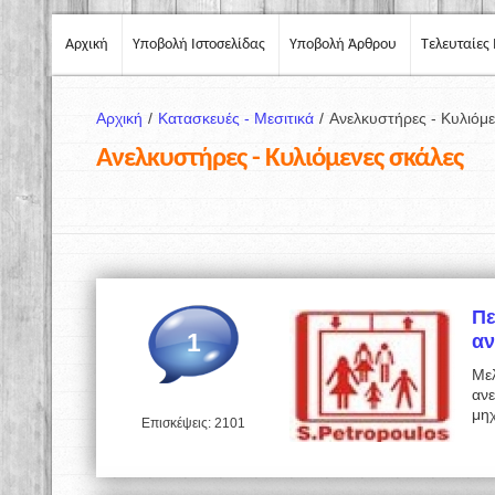
Αρχική
Υποβολή Ιστοσελίδας
Υποβολή Άρθρου
Τελευταίες 
Αρχική
/
Κατασκευές - Μεσιτικά
/
Ανελκυστήρες - Κυλιόμε
Ανελκυστήρες - Κυλιόμενες σκάλες
Πε
1
α
Μελ
αν
μη
Επισκέψεις: 2101