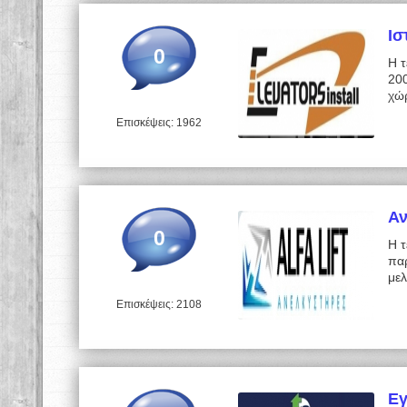
Ισ
0
Η τ
20
χώ
Επισκέψεις: 1962
Αν
0
Η τ
παρ
με
Επισκέψεις: 2108
Εγ