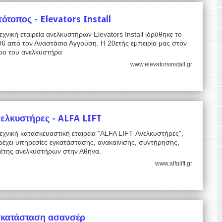
τότοπος - Elevators Install
εχνική εταιρεία ανελκυστήρων Elevators Install ιδρύθηκε το
06 από τον Αναστάσιο Αγγούση. Η 20ετής εμπειρία μας στον
ρο του ανελκυστήρα
www.elevatorsinstall.gr
ελκυστήρες - ALFA LIFT
εχνική κατασκευαστική εταιρεία "ALFA LIFT Ανελκυστήρες",
έχει υπηρεσίες εγκατάστασης, ανακαίνισης, συντήρησης,
λέτης ανελκυστήρων στην Αθήνα.
www.alfalift.gr
κατάσταση ασανσέρ