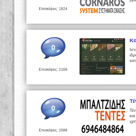
Επισκέψεις: 1824
Κα
0
Ισ
ιδρ
κα
Επισκέψεις: 2168
Τέ
0
Τέν
και
χρ
Επισκέψεις: 2088