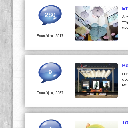
Επ
280
Ανα
παρ
αρ
Επισκέψεις: 2517
Βε
9
Η ε
συσ
κα
Επισκέψεις: 2257
Τα