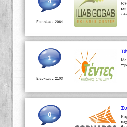
4
Ιστ
και
πέρ
Επισκέψεις: 2064
Τέ
1
Με 
προ
Επισκέψεις: 2103
Συ
0
Ερ
ευ
βρε