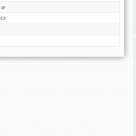
.gr
013