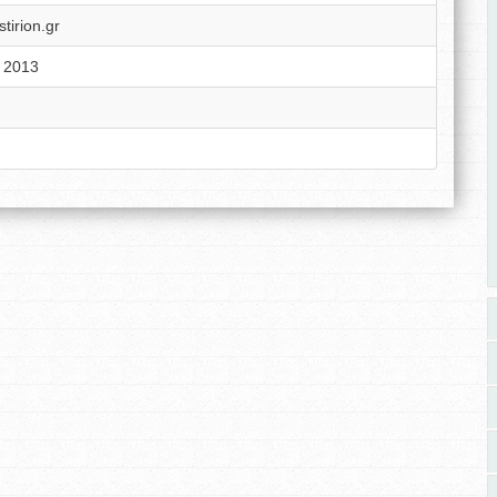
tirion.gr
υ 2013