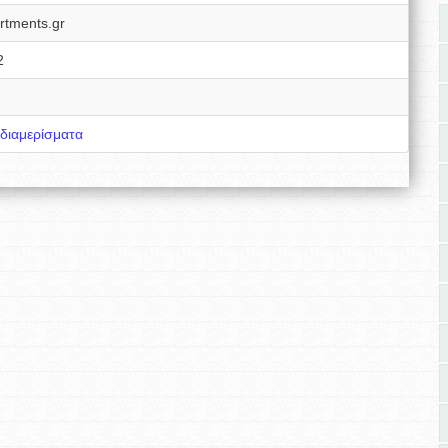
rtments.gr
2
 διαμερίσματα