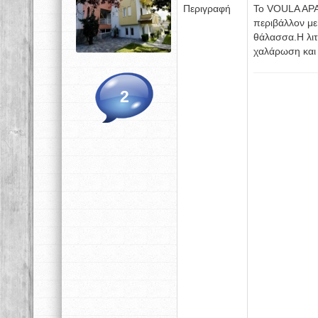
Περιγραφή
Το VOULA APA
περιβάλλον με
θάλασσα.H λιτ
χαλάρωση και 
2