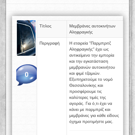
Τίτλος
Μεμβράνες αυτοκινήτων
Αληφραγκής
Περιγραφή
Η εταιρεία "Παρμπριτζ
Αληφραγκής" έχει ως
αντικείμενο την εμπορία
και την εγκατάσταση
μεμβρανών αυτοκινήτου
0
και φιμέ τζαμιών.
Εξυπηρετούμε το νομό
Θεσσαλονίκης και
προσφέρουμε τις
καλύτερες τιμές της
αγοράς. Για ό,τι έχει να
κάνει με παρμπρίζ και
μεμβράνες για κάθε είδους
όχημα προτιμήστε μας.