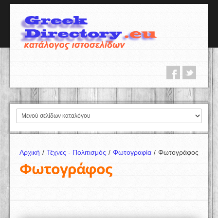
Αρχική
/
Τέχνες - Πολιτισμός
/
Φωτογραφία
/
Φωτογράφος
Φωτογράφος